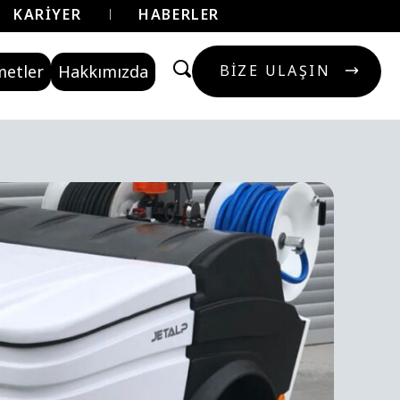
KARIYER
HABERLER
metler
Hakkımızda
BIZE ULAŞIN
BIZE ULAŞIN