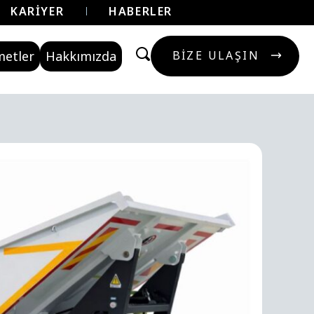
KARIYER
HABERLER
metler
Hakkımızda
BIZE ULAŞIN
BIZE ULAŞIN