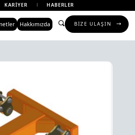
KARIYER
HABERLER
metler
Hakkımızda
BIZE ULAŞIN
BIZE ULAŞIN