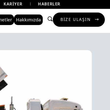
KARIYER
HABERLER
metler
Hakkımızda
BIZE ULAŞIN
BIZE ULAŞIN