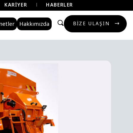
KARIYER
HABERLER
metler
Hakkımızda
BIZE ULAŞIN
BIZE ULAŞIN