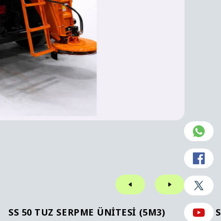
SS 50 TUZ SERPME ÜNITESI (5M3)
S