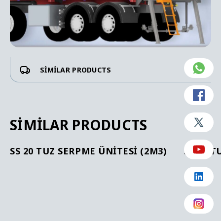
SIMILAR PRODUCTS
SIMILAR PRODUCTS
SS 20 TUZ SERPME ÜNITESI (2M3)
SS 40 T