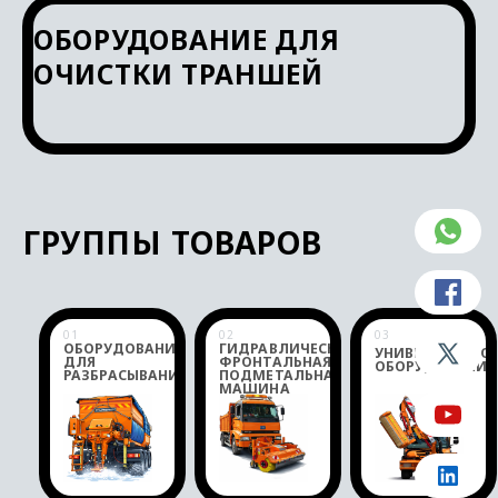
ОБОРУДОВАНИЕ ДЛЯ
ОЧИСТКИ ТРАНШЕЙ
ГРУППЫ ТОВАРОВ
Группы товаров
01
02
03
ОБОРУДОВАНИЕ
ГИДРАВЛИЧЕСКАЯ
УНИВЕРСАЛЬНО
ДЛЯ
ФРОНТАЛЬНАЯ
ОБОРУДОВАНИЕ
РАЗБРАСЫВАНИЯ
ПОДМЕТАЛЬНАЯ
МАШИНА