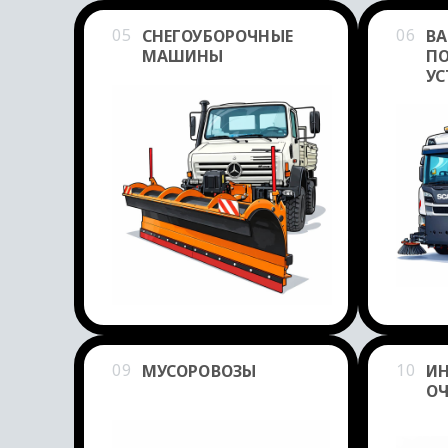
05
06
СНЕГОУБОРОЧНЫЕ
В
МАШИНЫ
П
УС
09
10
МУСОРОВОЗЫ
И
ОЧ